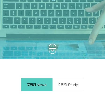
포커씽 News
마케팅 Study