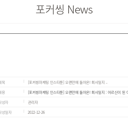
포커씽 News
제목
[포커씽마케팅 인스타툰] 오랜만에 돌아온! 회사일지 ..
내용
[포커씽마케팅 인스타툰] 오랜만에 돌아온! 회사일지 : 어르신이 된 이
작성자
관리자
작성일자
2022-12-26