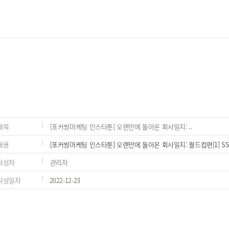
제목
[포커씽마케팅 인스타툰] 오랜만에 돌아온 회사일지: ..
내용
[포커씽마케팅 인스타툰] 오랜만에 돌아온 회사일지: 월드컵편[1] SS
작성자
관리자
작성일자
2022-12-23