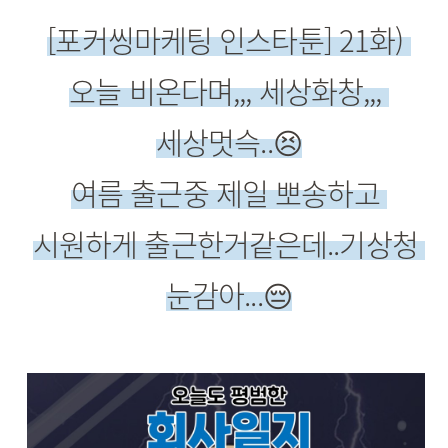
[포커씽마케팅 인스타툰] 21화) 
오늘 비온다며,,, 세상화창,,, 
세상멋슥..😣
여름 출근중 제일 뽀송하고 
시원하게 출근한거같은데..기상청 
눈감아...
😔